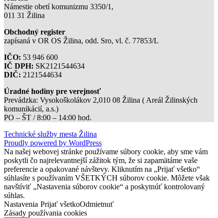
Námestie obetí komunizmu 3350/1,
011 31 Žilina
Obchodný register
zapísaná v OR OS Žilina, odd. Sro, vl. č. 77853/L
IČO:
53 946 600
IČ DPH:
SK2121544634
DIČ:
2121544634
Úradné hodiny pre verejnosť
Prevádzka: Vysokoškolákov 2,010 08 Žilina ( Areál Žilinských
komunikácií, a.s.)
PO – ŠT / 8:00 – 14:00 hod.
Technické služby mesta Žilina
Proudly powered by WordPress
Na našej webovej stránke používame súbory cookie, aby sme vám
poskytli čo najrelevantnejší zážitok tým, že si zapamätáme vaše
preferencie a opakované návštevy. Kliknutím na „Prijať všetko“
súhlasíte s používaním VŠETKÝCH súborov cookie. Môžete však
navštíviť „Nastavenia súborov cookie“ a poskytnúť kontrolovaný
súhlas.
Nastavenia
Prijať všetko
Odmietnuť
Zásady používania cookies