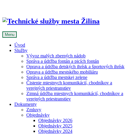
Skip
to
content
Menu
Úvod
Služby
Vývoz malých zberných nádob
Správa a údržba fontán a picích fontán
Oprava a údržba detských ihrísk a športových ihrísk
Oprava a údržba mestského mobiliáru
Správa a údržba mestskej zelene
Čistenie miestnych komunikácií, chodníkov a
verejných priestranstiev
Zimná údržba miestnych komunikácií, chodníkov a
verejných priestranstiev
Dokumenty
Zmluvy
Objednávky
Objednávky 2026
Objednávky 2025
Objednávky 2024