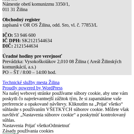
Námestie obetí komunizmu 3350/1,
011 31 Žilina
Obchodný register
zapísaná v OR OS Žilina, odd. Sro, vl. č. 77853/L
IČO:
53 946 600
IČ DPH:
SK2121544634
DIČ:
2121544634
Úradné hodiny pre verejnosť
Prevádzka: Vysokoškolákov 2,010 08 Žilina ( Areál Žilinských
komunikácií, a.s.)
PO – ŠT / 8:00 – 14:00 hod.
Technické služby mesta Žilina
Proudly powered by WordPress
Na našej webovej stránke používame súbory cookie, aby sme vám
poskytli čo najrelevantnejší zážitok tým, že si zapamätáme vaše
preferencie a opakované návštevy. Kliknutím na „Prijať všetko“
súhlasíte s používaním VŠETKÝCH súborov cookie. Môžete však
navštíviť „Nastavenia súborov cookie“ a poskytnúť kontrolovaný
súhlas.
Nastavenia
Prijať všetko
Odmietnuť
Zásady používania cookies