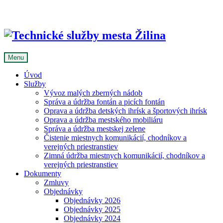
Skip
to
content
Menu
Úvod
Služby
Vývoz malých zberných nádob
Správa a údržba fontán a picích fontán
Oprava a údržba detských ihrísk a športových ihrísk
Oprava a údržba mestského mobiliáru
Správa a údržba mestskej zelene
Čistenie miestnych komunikácií, chodníkov a
verejných priestranstiev
Zimná údržba miestnych komunikácií, chodníkov a
verejných priestranstiev
Dokumenty
Zmluvy
Objednávky
Objednávky 2026
Objednávky 2025
Objednávky 2024