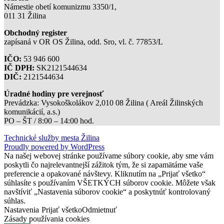
Námestie obetí komunizmu 3350/1,
011 31 Žilina
Obchodný register
zapísaná v OR OS Žilina, odd. Sro, vl. č. 77853/L
IČO:
53 946 600
IČ DPH:
SK2121544634
DIČ:
2121544634
Úradné hodiny pre verejnosť
Prevádzka: Vysokoškolákov 2,010 08 Žilina ( Areál Žilinských
komunikácií, a.s.)
PO – ŠT / 8:00 – 14:00 hod.
Technické služby mesta Žilina
Proudly powered by WordPress
Na našej webovej stránke používame súbory cookie, aby sme vám
poskytli čo najrelevantnejší zážitok tým, že si zapamätáme vaše
preferencie a opakované návštevy. Kliknutím na „Prijať všetko“
súhlasíte s používaním VŠETKÝCH súborov cookie. Môžete však
navštíviť „Nastavenia súborov cookie“ a poskytnúť kontrolovaný
súhlas.
Nastavenia
Prijať všetko
Odmietnuť
Zásady používania cookies