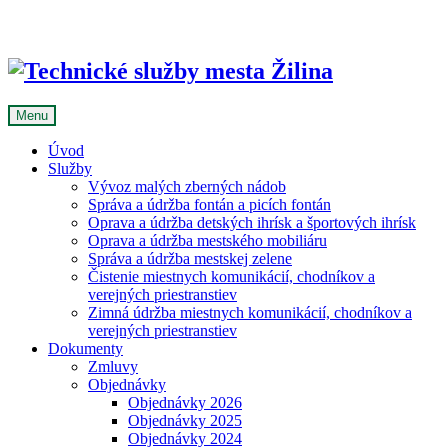
Skip
to
content
Menu
Úvod
Služby
Vývoz malých zberných nádob
Správa a údržba fontán a picích fontán
Oprava a údržba detských ihrísk a športových ihrísk
Oprava a údržba mestského mobiliáru
Správa a údržba mestskej zelene
Čistenie miestnych komunikácií, chodníkov a
verejných priestranstiev
Zimná údržba miestnych komunikácií, chodníkov a
verejných priestranstiev
Dokumenty
Zmluvy
Objednávky
Objednávky 2026
Objednávky 2025
Objednávky 2024