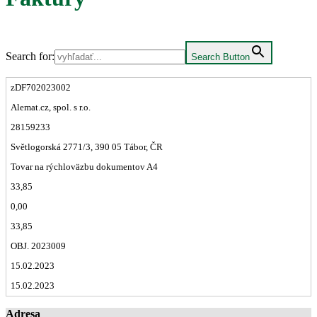
Search for:
Search Button
zDF702023002
Alemat.cz, spol. s r.o.
28159233
Světlogorská 2771/3, 390 05 Tábor, ČR
Tovar na rýchloväzbu dokumentov A4
33,85
0,00
33,85
OBJ. 2023009
15.02.2023
15.02.2023
Adresa