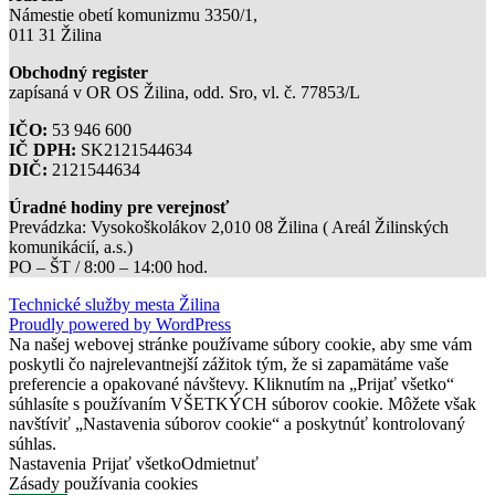
Námestie obetí komunizmu 3350/1,
011 31 Žilina
Obchodný register
zapísaná v OR OS Žilina, odd. Sro, vl. č. 77853/L
IČO:
53 946 600
IČ DPH:
SK2121544634
DIČ:
2121544634
Úradné hodiny pre verejnosť
Prevádzka: Vysokoškolákov 2,010 08 Žilina ( Areál Žilinských
komunikácií, a.s.)
PO – ŠT / 8:00 – 14:00 hod.
Technické služby mesta Žilina
Proudly powered by WordPress
Na našej webovej stránke používame súbory cookie, aby sme vám
poskytli čo najrelevantnejší zážitok tým, že si zapamätáme vaše
preferencie a opakované návštevy. Kliknutím na „Prijať všetko“
súhlasíte s používaním VŠETKÝCH súborov cookie. Môžete však
navštíviť „Nastavenia súborov cookie“ a poskytnúť kontrolovaný
súhlas.
Nastavenia
Prijať všetko
Odmietnuť
Zásady používania cookies