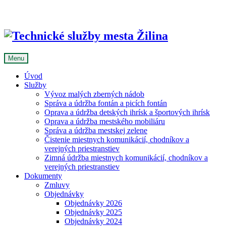
Skip
to
content
Menu
Úvod
Služby
Vývoz malých zberných nádob
Správa a údržba fontán a picích fontán
Oprava a údržba detských ihrísk a športových ihrísk
Oprava a údržba mestského mobiliáru
Správa a údržba mestskej zelene
Čistenie miestnych komunikácií, chodníkov a
verejných priestranstiev
Zimná údržba miestnych komunikácií, chodníkov a
verejných priestranstiev
Dokumenty
Zmluvy
Objednávky
Objednávky 2026
Objednávky 2025
Objednávky 2024