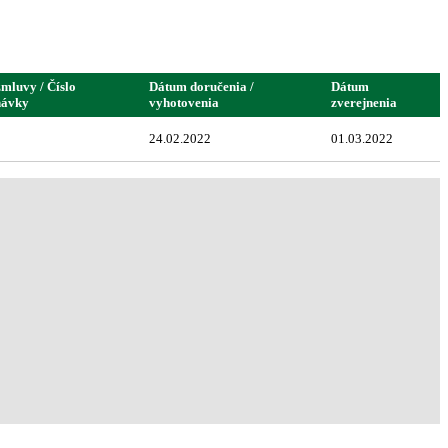
zmluvy / Číslo
Dátum doručenia /
Dátum
návky
vyhotovenia
zverejnenia
24.02.2022
01.03.2022