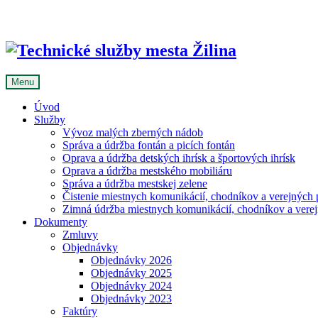
Skip
to
content
Menu
Úvod
Služby
Vývoz malých zberných nádob
Správa a údržba fontán a picích fontán
Oprava a údržba detských ihrísk a športových ihrísk
Oprava a údržba mestského mobiliáru
Správa a údržba mestskej zelene
Čistenie miestnych komunikácií, chodníkov a verejných p
Zimná údržba miestnych komunikácií, chodníkov a verejn
Dokumenty
Zmluvy
Objednávky
Objednávky 2026
Objednávky 2025
Objednávky 2024
Objednávky 2023
Faktúry