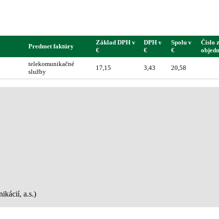
Základ DPH v
DPH v
Spolu v
Číslo 
Predmet faktúry
€
€
€
objed
telekomunikačné
17,15
3,43
20,58
služby
kácií, a.s.)