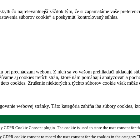
tli čo najrelevantnejší zážitok tým, že si zapamätáme vaše preferencie
avenia súborov cookie“ a poskytnúť kontrolovaný súhlas.
u pri prechádzaní webom. Z nich sa vo vašom prehliadači ukladajú súb
ívame aj cookies tretích strán, ktoré nám pomáhajú analyzovať a pocho
tieto cookies. Zrušenie niektorých z týchto súborov cookie však môže o
ovanie webovej stránky. Táto kategória zahŕňa iba súbory cookies, k
 by GDPR Cookie Consent plugin. The cookie is used to store the user consent for th
by GDPR cookie consent to record the user consent for the cookies in the category "