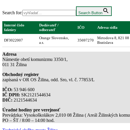
Search for:
Search Button
Interné číslo
Dodávateľ /
IČO
Adresa sídla
faktúry
odberateľ
Orange Slovensko,
Metodova 8, 821 08
DF3022007
35697270
a.s.
Bratislava
Adresa
Námestie obetí komunizmu 3350/1,
011 31 Žilina
Obchodný register
zapísaná v OR OS Žilina, odd. Sro, vl. č. 77853/L
IČO:
53 946 600
IČ DPH:
SK2121544634
DIČ:
2121544634
Úradné hodiny pre verejnosť
Prevádzka: Vysokoškolákov 2,010 08 Žilina ( Areál Žilinských komuni
PO – ŠT / 8:00 – 14:00 hod.