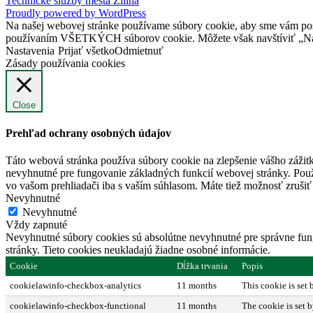
Technické služby mesta Žilina
Proudly powered by WordPress
Na našej webovej stránke používame súbory cookie, aby sme vám posky
používaním VŠETKÝCH súborov cookie. Môžete však navštíviť „Nast
Nastavenia
Prijať všetko
Odmietnuť
Zásady používania cookies
Close
Prehľad ochrany osobných údajov
Táto webová stránka používa súbory cookie na zlepšenie vášho zážitk
nevyhnutné pre fungovanie základných funkcií webovej stránky. Použ
vo vašom prehliadači iba s vaším súhlasom. Máte tiež možnosť zrušiť 
Nevyhnutné
Nevyhnutné
Vždy zapnuté
Nevyhnutné súbory cookies sú absolútne nevyhnutné pre správne fung
stránky. Tieto cookies neukladajú žiadne osobné informácie.
Cookie
Dĺžka trvania
Popis
cookielawinfo-checkbox-analytics
11 months
This cookie is set
cookielawinfo-checkbox-functional
11 months
The cookie is set 