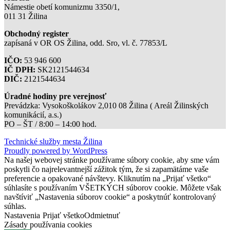
Námestie obetí komunizmu 3350/1,
011 31 Žilina
Obchodný register
zapísaná v OR OS Žilina, odd. Sro, vl. č. 77853/L
IČO:
53 946 600
IČ DPH:
SK2121544634
DIČ:
2121544634
Úradné hodiny pre verejnosť
Prevádzka: Vysokoškolákov 2,010 08 Žilina ( Areál Žilinských
komunikácií, a.s.)
PO – ŠT / 8:00 – 14:00 hod.
Technické služby mesta Žilina
Proudly powered by WordPress
Na našej webovej stránke používame súbory cookie, aby sme vám
poskytli čo najrelevantnejší zážitok tým, že si zapamätáme vaše
preferencie a opakované návštevy. Kliknutím na „Prijať všetko“
súhlasíte s používaním VŠETKÝCH súborov cookie. Môžete však
navštíviť „Nastavenia súborov cookie“ a poskytnúť kontrolovaný
súhlas.
Nastavenia
Prijať všetko
Odmietnuť
Zásady používania cookies