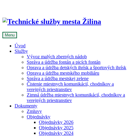
Skip
to
content
Menu
Úvod
Služby
Vývoz malých zberných nádob
Správa a údržba fontán a picích fontán
Oprava a údržba detských ihrísk a športových ihrísk
Oprava a údržba mestského mobiliáru
Správa a údržba mestskej zelene
Čistenie miestnych komunikácií, chodníkov a
verejných priestranstiev
Zimná údržba miestnych komunikácií, chodníkov a
verejných priestranstiev
Dokumenty
Zmluvy
Objednávky
Objednávky 2026
Objednávky 2025
Objednávky 2024