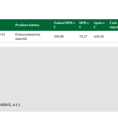
Základ DPH v
DPH v
Spolu v
Číslo
Predmet faktúry
€
€
€
obje
0 01
Elektroinštalačný
359,99
70,57
430,56
materiál
kácií, a.s.)