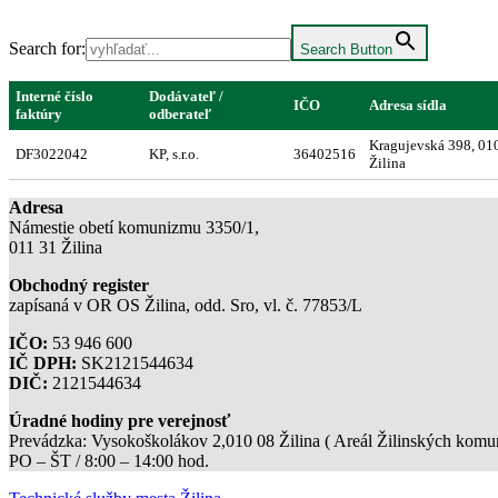
Search for:
Search Button
Interné číslo
Dodávateľ /
IČO
Adresa sídla
faktúry
odberateľ
Kragujevská 398, 01
DF3022042
KP, s.r.o.
36402516
Žilina
Adresa
Námestie obetí komunizmu 3350/1,
011 31 Žilina
Obchodný register
zapísaná v OR OS Žilina, odd. Sro, vl. č. 77853/L
IČO:
53 946 600
IČ DPH:
SK2121544634
DIČ:
2121544634
Úradné hodiny pre verejnosť
Prevádzka: Vysokoškolákov 2,010 08 Žilina ( Areál Žilinských komuni
PO – ŠT / 8:00 – 14:00 hod.