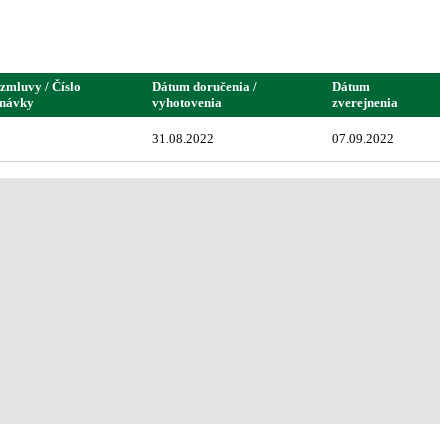
 zmluvy / Číslo
Dátum doručenia /
Dátum
dnávky
vyhotovenia
zverejnenia
31.08.2022
07.09.2022