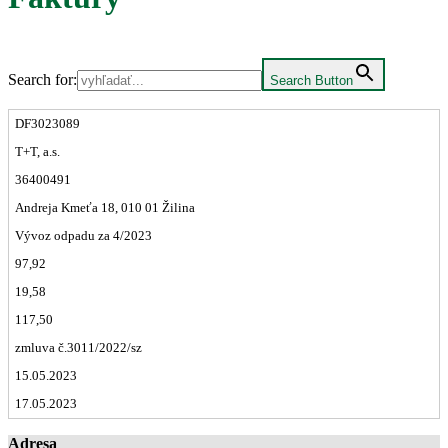
Search for:
Search Button
DF3023089
T+T, a.s.
36400491
Andreja Kmeťa 18, 010 01 Žilina
Vývoz odpadu za 4/2023
97,92
19,58
117,50
zmluva č.3011/2022/sz
15.05.2023
17.05.2023
Adresa