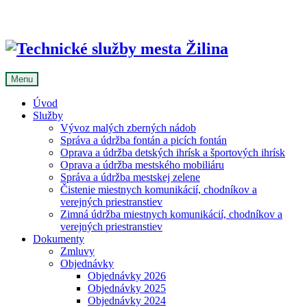
Skip
to
content
Menu
Úvod
Služby
Vývoz malých zberných nádob
Správa a údržba fontán a picích fontán
Oprava a údržba detských ihrísk a športových ihrísk
Oprava a údržba mestského mobiliáru
Správa a údržba mestskej zelene
Čistenie miestnych komunikácií, chodníkov a
verejných priestranstiev
Zimná údržba miestnych komunikácií, chodníkov a
verejných priestranstiev
Dokumenty
Zmluvy
Objednávky
Objednávky 2026
Objednávky 2025
Objednávky 2024