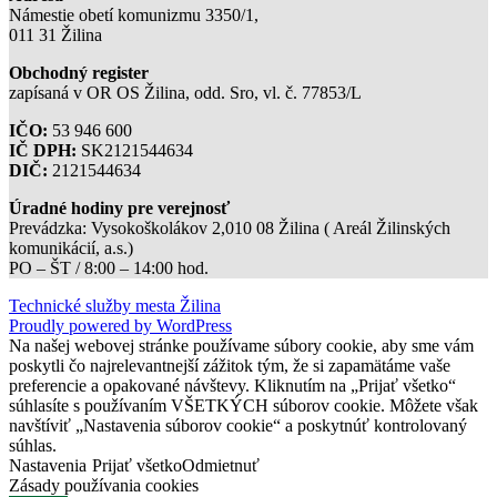
Námestie obetí komunizmu 3350/1,
011 31 Žilina
Obchodný register
zapísaná v OR OS Žilina, odd. Sro, vl. č. 77853/L
IČO:
53 946 600
IČ DPH:
SK2121544634
DIČ:
2121544634
Úradné hodiny pre verejnosť
Prevádzka: Vysokoškolákov 2,010 08 Žilina ( Areál Žilinských
komunikácií, a.s.)
PO – ŠT / 8:00 – 14:00 hod.
Technické služby mesta Žilina
Proudly powered by WordPress
Na našej webovej stránke používame súbory cookie, aby sme vám
poskytli čo najrelevantnejší zážitok tým, že si zapamätáme vaše
preferencie a opakované návštevy. Kliknutím na „Prijať všetko“
súhlasíte s používaním VŠETKÝCH súborov cookie. Môžete však
navštíviť „Nastavenia súborov cookie“ a poskytnúť kontrolovaný
súhlas.
Nastavenia
Prijať všetko
Odmietnuť
Zásady používania cookies