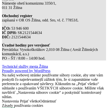
Námestie obetí komunizmu 3350/1,
011 31 Žilina
Obchodný register
zapísaná v OR OS Žilina, odd. Sro, vl. č. 77853/L
IČO:
53 946 600
IČ DPH:
SK2121544634
DIČ:
2121544634
Úradné hodiny pre verejnosť
Prevádzka: Vysokoškolákov 2,010 08 Žilina ( Areál Žilinských
komunikácií, a.s.)
PO – ŠT / 8:00 – 14:00 hod.
Technické služby mesta Žilina
Proudly powered by WordPress
Na našej webovej stránke používame súbory cookie, aby sme vám
poskytli čo najrelevantnejší zážitok tým, že si zapamätáme vaše
preferencie a opakované návštevy. Kliknutím na „Prijať všetko“
súhlasíte s používaním VŠETKÝCH súborov cookie. Môžete však
navštíviť „Nastavenia súborov cookie“ a poskytnúť kontrolovaný
súhlas.
Nastavenia
Prijať všetko
Odmietnuť
Zásady používania cookies