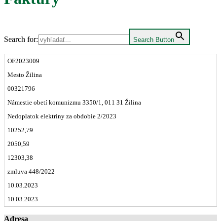
Search for:
Search Button
OF2023009
Mesto Žilina
00321796
Námestie obetí komunizmu 3350/1, 011 31 Žilina
Nedoplatok elektriny za obdobie 2/2023
10252,79
2050,59
12303,38
zmluva 448/2022
10.03.2023
10.03.2023
Adresa