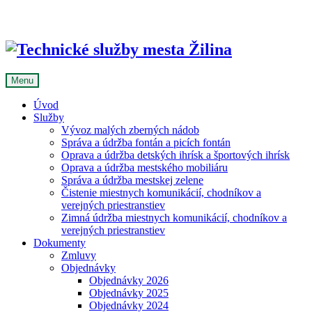
Skip
to
content
Menu
Úvod
Služby
Vývoz malých zberných nádob
Správa a údržba fontán a picích fontán
Oprava a údržba detských ihrísk a športových ihrísk
Oprava a údržba mestského mobiliáru
Správa a údržba mestskej zelene
Čistenie miestnych komunikácií, chodníkov a
verejných priestranstiev
Zimná údržba miestnych komunikácií, chodníkov a
verejných priestranstiev
Dokumenty
Zmluvy
Objednávky
Objednávky 2026
Objednávky 2025
Objednávky 2024