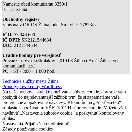
Námestie obetí komunizmu 3350/1,
011 31 Žilina
Obchodný register
zapísaná v OR OS Žilina, odd. Sro, vl. č. 77853/L
IČO:
53 946 600
IČ DPH:
SK2121544634
DIČ:
2121544634
Úradné hodiny pre verejnosť
Prevádzka: Vysokoškolákov 2,010 08 Žilina ( Areál Žilinských
komunikácií, a.s.)
PO – ŠT / 8:00 – 14:00 hod.
Technické služby mesta Žilina
Proudly powered by WordPress
Na našej webovej stránke používame súbory cookie, aby sme vám
poskytli čo najrelevantnejší zážitok tým, že si zapamätáme vaše
preferencie a opakované návštevy. Kliknutím na „Prijať všetko“
súhlasíte s používaním VŠETKÝCH súborov cookie. Môžete však
navštíviť „Nastavenia súborov cookie“ a poskytnúť kontrolovaný
súhlas.
Nastavenia
Prijať všetko
Odmietnuť
Zásady používania cookies