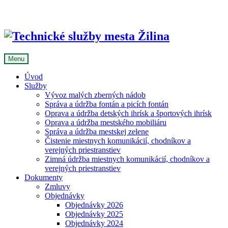
Skip
to
content
Menu
Úvod
Služby
Vývoz malých zberných nádob
Správa a údržba fontán a picích fontán
Oprava a údržba detských ihrísk a športových ihrísk
Oprava a údržba mestského mobiliáru
Správa a údržba mestskej zelene
Čistenie miestnych komunikácií, chodníkov a
verejných priestranstiev
Zimná údržba miestnych komunikácií, chodníkov a
verejných priestranstiev
Dokumenty
Zmluvy
Objednávky
Objednávky 2026
Objednávky 2025
Objednávky 2024