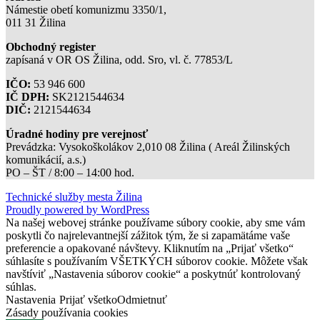
Námestie obetí komunizmu 3350/1,
011 31 Žilina
Obchodný register
zapísaná v OR OS Žilina, odd. Sro, vl. č. 77853/L
IČO:
53 946 600
IČ DPH:
SK2121544634
DIČ:
2121544634
Úradné hodiny pre verejnosť
Prevádzka: Vysokoškolákov 2,010 08 Žilina ( Areál Žilinských
komunikácií, a.s.)
PO – ŠT / 8:00 – 14:00 hod.
Technické služby mesta Žilina
Proudly powered by WordPress
Na našej webovej stránke používame súbory cookie, aby sme vám
poskytli čo najrelevantnejší zážitok tým, že si zapamätáme vaše
preferencie a opakované návštevy. Kliknutím na „Prijať všetko“
súhlasíte s používaním VŠETKÝCH súborov cookie. Môžete však
navštíviť „Nastavenia súborov cookie“ a poskytnúť kontrolovaný
súhlas.
Nastavenia
Prijať všetko
Odmietnuť
Zásady používania cookies