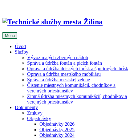
Skip
to
content
Menu
Úvod
Služby
Vývoz malých zberných nádob
Správa a údržba fontán a picích fontán
Oprava a údržba detských ihrísk a športových ihrísk
Oprava a údržba mestského mobiliáru
Správa a údržba mestskej zelene
Čistenie miestnych komunikácií, chodníkov a
verejných priestranstiev
Zimná údržba miestnych komunikácií, chodníkov a
verejných priestranstiev
Dokumenty
Zmluvy
Objednávky
Objednávky 2026
Objednávky 2025
Objednávky 2024