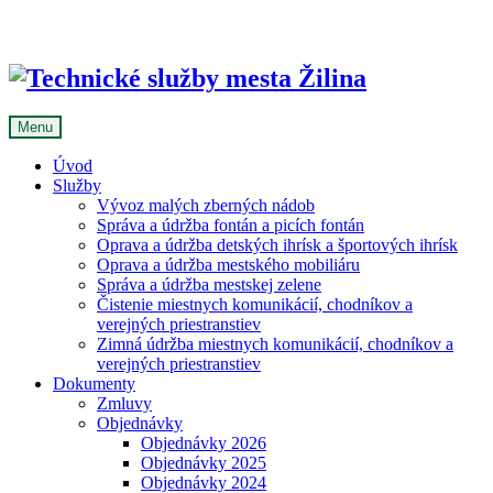
Skip
to
content
Menu
Úvod
Služby
Vývoz malých zberných nádob
Správa a údržba fontán a picích fontán
Oprava a údržba detských ihrísk a športových ihrísk
Oprava a údržba mestského mobiliáru
Správa a údržba mestskej zelene
Čistenie miestnych komunikácií, chodníkov a
verejných priestranstiev
Zimná údržba miestnych komunikácií, chodníkov a
verejných priestranstiev
Dokumenty
Zmluvy
Objednávky
Objednávky 2026
Objednávky 2025
Objednávky 2024