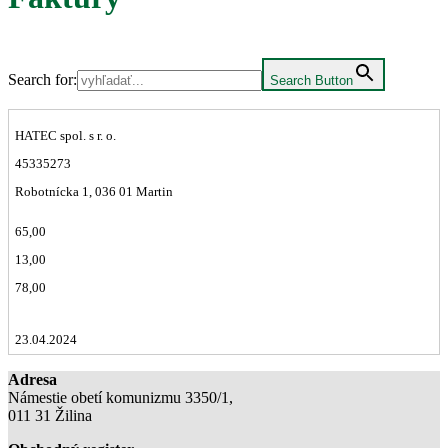
Search for:
Search Button
HATEC spol. s r. o.
45335273
Robotnícka 1, 036 01 Martin
65,00
13,00
78,00
23.04.2024
Adresa
Námestie obetí komunizmu 3350/1,
011 31 Žilina