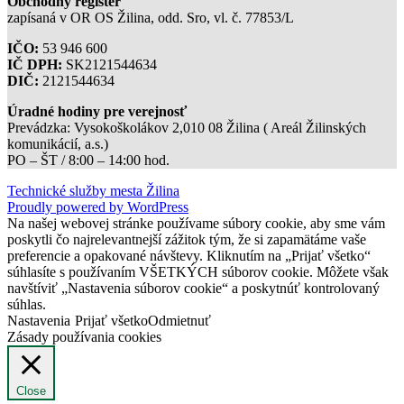
Obchodný register
zapísaná v OR OS Žilina, odd. Sro, vl. č. 77853/L
IČO:
53 946 600
IČ DPH:
SK2121544634
DIČ:
2121544634
Úradné hodiny pre verejnosť
Prevádzka: Vysokoškolákov 2,010 08 Žilina ( Areál Žilinských
komunikácií, a.s.)
PO – ŠT / 8:00 – 14:00 hod.
Technické služby mesta Žilina
Proudly powered by WordPress
Na našej webovej stránke používame súbory cookie, aby sme vám
poskytli čo najrelevantnejší zážitok tým, že si zapamätáme vaše
preferencie a opakované návštevy. Kliknutím na „Prijať všetko“
súhlasíte s používaním VŠETKÝCH súborov cookie. Môžete však
navštíviť „Nastavenia súborov cookie“ a poskytnúť kontrolovaný
súhlas.
Nastavenia
Prijať všetko
Odmietnuť
Zásady používania cookies
Close