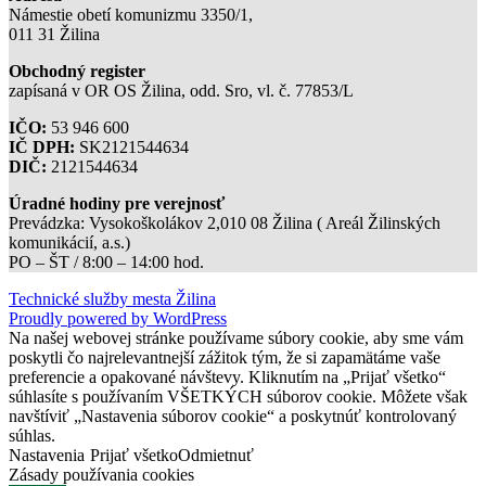
Námestie obetí komunizmu 3350/1,
011 31 Žilina
Obchodný register
zapísaná v OR OS Žilina, odd. Sro, vl. č. 77853/L
IČO:
53 946 600
IČ DPH:
SK2121544634
DIČ:
2121544634
Úradné hodiny pre verejnosť
Prevádzka: Vysokoškolákov 2,010 08 Žilina ( Areál Žilinských
komunikácií, a.s.)
PO – ŠT / 8:00 – 14:00 hod.
Technické služby mesta Žilina
Proudly powered by WordPress
Na našej webovej stránke používame súbory cookie, aby sme vám
poskytli čo najrelevantnejší zážitok tým, že si zapamätáme vaše
preferencie a opakované návštevy. Kliknutím na „Prijať všetko“
súhlasíte s používaním VŠETKÝCH súborov cookie. Môžete však
navštíviť „Nastavenia súborov cookie“ a poskytnúť kontrolovaný
súhlas.
Nastavenia
Prijať všetko
Odmietnuť
Zásady používania cookies