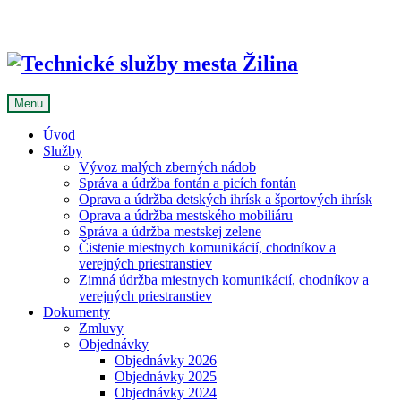
Skip
to
content
Menu
Úvod
Služby
Vývoz malých zberných nádob
Správa a údržba fontán a picích fontán
Oprava a údržba detských ihrísk a športových ihrísk
Oprava a údržba mestského mobiliáru
Správa a údržba mestskej zelene
Čistenie miestnych komunikácií, chodníkov a
verejných priestranstiev
Zimná údržba miestnych komunikácií, chodníkov a
verejných priestranstiev
Dokumenty
Zmluvy
Objednávky
Objednávky 2026
Objednávky 2025
Objednávky 2024