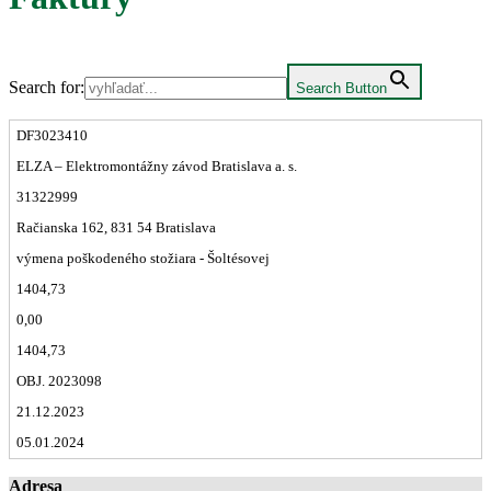
Search for:
Search Button
DF3023410
ELZA – Elektromontážny závod Bratislava a. s.
31322999
Račianska 162, 831 54 Bratislava
výmena poškodeného stožiara - Šoltésovej
1404,73
0,00
1404,73
OBJ. 2023098
21.12.2023
05.01.2024
Adresa