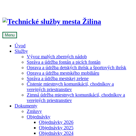
Skip
to
content
Menu
Úvod
Služby
Vývoz malých zberných nádob
Správa a údržba fontán a picích fontán
Oprava a údržba detských ihrísk a športových ihrísk
Oprava a údržba mestského mobiliáru
Správa a údržba mestskej zelene
Čistenie miestnych komunikácií, chodníkov a
verejných priestranstiev
Zimná údržba miestnych komunikácií, chodníkov a
verejných priestranstiev
Dokumenty
Zmluvy
Objednávky
Objednávky 2026
Objednávky 2025
Objednávky 2024