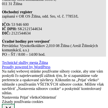
011 31 Žilina
Obchodný register
zapísaná v OR OS Žilina, odd. Sro, vl. č. 77853/L
IČO:
53 946 600
IČ DPH:
SK2121544634
DIČ:
2121544634
Úradné hodiny pre verejnosť
Prevádzka: Vysokoškolákov 2,010 08 Žilina ( Areál Žilinských
komunikácií, a.s.)
PO – ŠT / 8:00 – 14:00 hod.
Technické služby mesta Žilina
Proudly powered by WordPress
Na našej webovej stránke používame súbory cookie, aby sme vám
poskytli čo najrelevantnejší zážitok tým, že si zapamätáme vaše
preferencie a opakované návštevy. Kliknutím na „Prijať všetko“
súhlasíte s používaním VŠETKÝCH súborov cookie. Môžete však
navštíviť „Nastavenia súborov cookie“ a poskytnúť kontrolovaný
súhlas.
Nastavenia
Prijať všetko
Odmietnuť
Zásady používania cookies