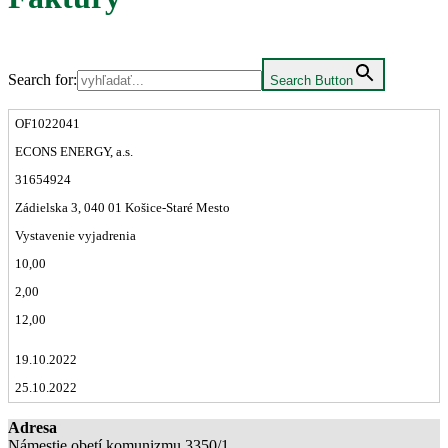
Search for:
Search Button
OF1022041
ECONS ENERGY, a.s.
31654924
Zádielska 3, 040 01 Košice-Staré Mesto
Vystavenie vyjadrenia
10,00
2,00
12,00
19.10.2022
25.10.2022
Adresa
Námestie obetí komunizmu 3350/1,