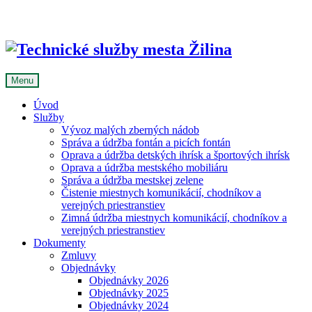
Skip
to
content
Menu
Úvod
Služby
Vývoz malých zberných nádob
Správa a údržba fontán a picích fontán
Oprava a údržba detských ihrísk a športových ihrísk
Oprava a údržba mestského mobiliáru
Správa a údržba mestskej zelene
Čistenie miestnych komunikácií, chodníkov a
verejných priestranstiev
Zimná údržba miestnych komunikácií, chodníkov a
verejných priestranstiev
Dokumenty
Zmluvy
Objednávky
Objednávky 2026
Objednávky 2025
Objednávky 2024