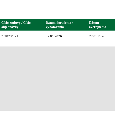
Číslo zmluvy / Číslo
Dátum doručenia /
Dátum
objednávky
vyhotovenia
zverejnenia
Z/2023/071
07.01.2026
27.01.2026