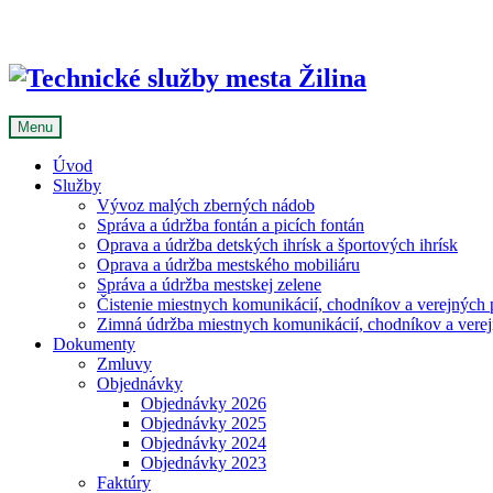
Skip
to
content
Menu
Úvod
Služby
Vývoz malých zberných nádob
Správa a údržba fontán a picích fontán
Oprava a údržba detských ihrísk a športových ihrísk
Oprava a údržba mestského mobiliáru
Správa a údržba mestskej zelene
Čistenie miestnych komunikácií, chodníkov a verejných p
Zimná údržba miestnych komunikácií, chodníkov a verejn
Dokumenty
Zmluvy
Objednávky
Objednávky 2026
Objednávky 2025
Objednávky 2024
Objednávky 2023
Faktúry