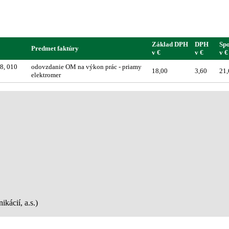
Základ DPH
DPH
Sp
Predmet faktúry
v €
v €
v €
8, 010
odovzdanie OM na výkon prác - priamy
18,00
3,60
21,
elektromer
kácií, a.s.)