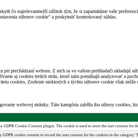
tli čo najrelevantnejší zážitok tým, že si zapamätáme vaše preferencie
avenia súborov cookie“ a poskytnúť kontrolovaný súhlas.
u pri prechádzaní webom. Z nich sa vo vašom prehliadači ukladajú súb
ívame aj cookies tretích strán, ktoré nám pomáhajú analyzovať a pocho
tieto cookies. Zrušenie niektorých z týchto súborov cookie však môže o
ovanie webovej stránky. Táto kategória zahŕňa iba súbory cookies, k
 by GDPR Cookie Consent plugin. The cookie is used to store the user consent for th
by GDPR cookie consent to record the user consent for the cookies in the category "