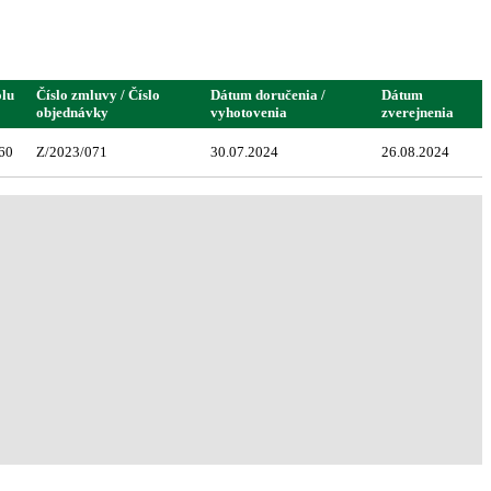
olu
Číslo zmluvy / Číslo
Dátum doručenia /
Dátum
objednávky
vyhotovenia
zverejnenia
60
Z/2023/071
30.07.2024
26.08.2024