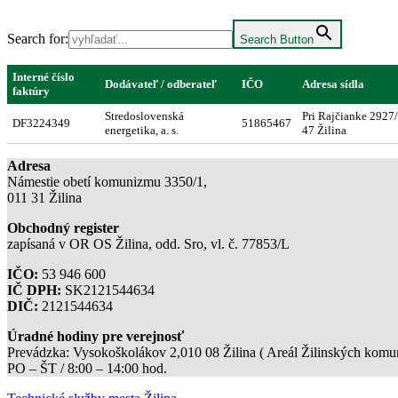
Search for:
Search Button
Interné číslo
Dodávateľ / odberateľ
IČO
Adresa sídla
faktúry
Stredoslovenská
Pri Rajčianke 2927/
DF3224349
51865467
energetika, a. s.
47 Žilina
Adresa
Námestie obetí komunizmu 3350/1,
011 31 Žilina
Obchodný register
zapísaná v OR OS Žilina, odd. Sro, vl. č. 77853/L
IČO:
53 946 600
IČ DPH:
SK2121544634
DIČ:
2121544634
Úradné hodiny pre verejnosť
Prevádzka: Vysokoškolákov 2,010 08 Žilina ( Areál Žilinských komuni
PO – ŠT / 8:00 – 14:00 hod.