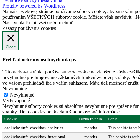
Technické služby mesta Žilina
Proudly powered by WordPress
Na našej webovej stránke používame súbory cookie, aby sme vám posky
používaním VŠETKÝCH súborov cookie. Môžete však navštíviť „Nast
Nastavenia
Prijať všetko
Odmietnuť
Zásady používania cookies
Close
Prehľad ochrany osobných údajov
Táto webová stránka používa súbory cookie na zlepšenie vášho zážitk
nevyhnutné pre fungovanie základných funkcií webovej stránky. Použ
vo vašom prehliadači iba s vaším súhlasom. Máte tiež možnosť zrušiť 
Nevyhnutné
Nevyhnutné
Vždy zapnuté
Nevyhnutné súbory cookies sú absolútne nevyhnutné pre správne fung
stránky. Tieto cookies neukladajú žiadne osobné informácie.
Cookie
Dĺžka trvania
Popis
cookielawinfo-checkbox-analytics
11 months
This cookie is set
cookielawinfo-checkbox-functional
11 months
The cookie is set 