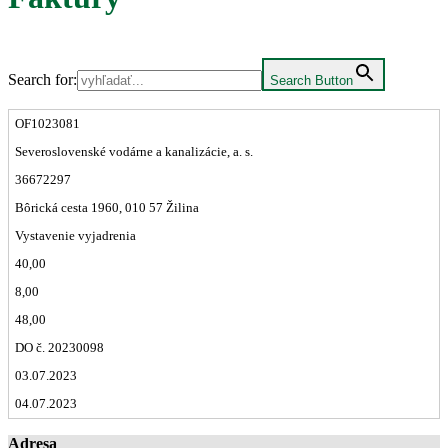
Search for:
Search Button
OF1023081
Severoslovenské vodárne a kanalizácie, a. s.
36672297
Bôrická cesta 1960, 010 57 Žilina
Vystavenie vyjadrenia
40,00
8,00
48,00
DO č. 20230098
03.07.2023
04.07.2023
Adresa