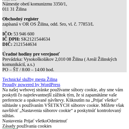
Námestie obetí komunizmu 3350/1,
011 31 Žilina
Obchodný register
zapísaná v OR OS Žilina, odd. Sro, vl. č. 77853/L
IČO:
53 946 600
IČ DPH:
SK2121544634
DIČ:
2121544634
Úradné hodiny pre verejnosť
Prevádzka: Vysokoškolákov 2,010 08 Žilina ( Areál Žilinských
komunikácií, a.s.)
PO – ŠT / 8:00 – 14:00 hod.
Technické služby mesta Žilina
Proudly powered by WordPress
Na našej webovej stránke používame súbory cookie, aby sme vám
poskytli čo najrelevantnejší zážitok tým, že si zapamätáme vaše
preferencie a opakované návštevy. Kliknutím na „Prijať všetko“
súhlasíte s používaním VŠETKÝCH súborov cookie. Môžete však
navštíviť „Nastavenia súborov cookie“ a poskytnúť kontrolovaný
súhlas.
Nastavenia
Prijať všetko
Odmietnuť
Zásady používania cookies