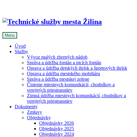
Skip
to
content
Menu
Úvod
Služby
Vývoz malých zberných nádob
Správa a údržba fontán a picích fontán
Oprava a údržba detských ihrísk a športových ihrísk
Oprava a údržba mestského mobiliáru
Správa a údržba mestskej zelene
Čistenie miestnych komunikácií, chodníkov a
verejných priestranstiev
Zimná údržba miestnych komunikácií, chodníkov a
verejných priestranstiev
Dokumenty
Zmluvy
Objednávky
Objednávky 2026
Objednávky 2025
Objednávky 2024