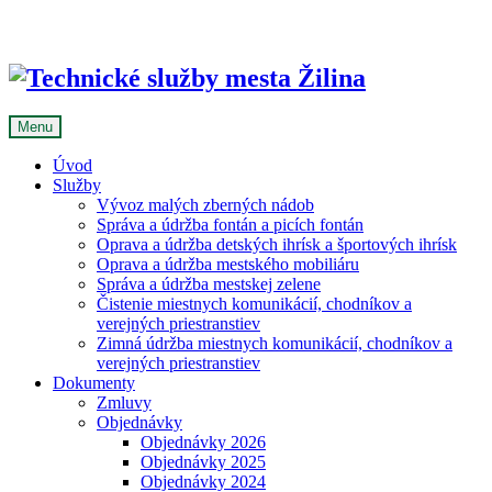
Skip
to
content
Menu
Úvod
Služby
Vývoz malých zberných nádob
Správa a údržba fontán a picích fontán
Oprava a údržba detských ihrísk a športových ihrísk
Oprava a údržba mestského mobiliáru
Správa a údržba mestskej zelene
Čistenie miestnych komunikácií, chodníkov a
verejných priestranstiev
Zimná údržba miestnych komunikácií, chodníkov a
verejných priestranstiev
Dokumenty
Zmluvy
Objednávky
Objednávky 2026
Objednávky 2025
Objednávky 2024