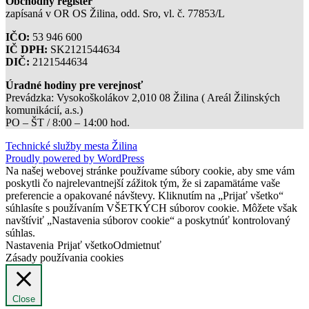
Obchodný register
zapísaná v OR OS Žilina, odd. Sro, vl. č. 77853/L
IČO:
53 946 600
IČ DPH:
SK2121544634
DIČ:
2121544634
Úradné hodiny pre verejnosť
Prevádzka: Vysokoškolákov 2,010 08 Žilina ( Areál Žilinských
komunikácií, a.s.)
PO – ŠT / 8:00 – 14:00 hod.
Technické služby mesta Žilina
Proudly powered by WordPress
Na našej webovej stránke používame súbory cookie, aby sme vám
poskytli čo najrelevantnejší zážitok tým, že si zapamätáme vaše
preferencie a opakované návštevy. Kliknutím na „Prijať všetko“
súhlasíte s používaním VŠETKÝCH súborov cookie. Môžete však
navštíviť „Nastavenia súborov cookie“ a poskytnúť kontrolovaný
súhlas.
Nastavenia
Prijať všetko
Odmietnuť
Zásady používania cookies
Close