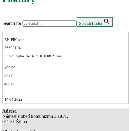
Search for:
Search Button
RK-FIN, s.r.o.
36690104
Pittsburgská 1673/15, 010 08 Žilina
400,00
80,00
480,00
14.04.2022
Adresa
Námestie obetí komunizmu 3350/1,
011 31 Žilina