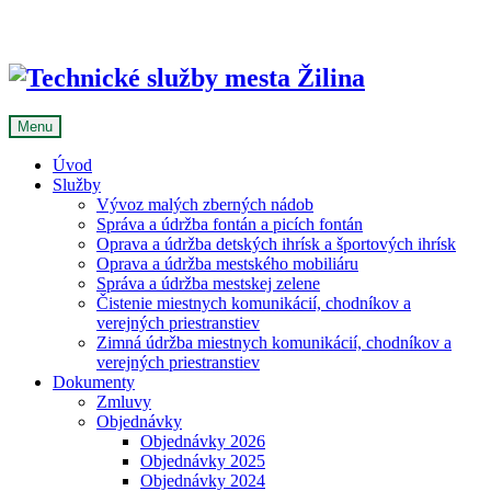
Skip
to
content
Menu
Úvod
Služby
Vývoz malých zberných nádob
Správa a údržba fontán a picích fontán
Oprava a údržba detských ihrísk a športových ihrísk
Oprava a údržba mestského mobiliáru
Správa a údržba mestskej zelene
Čistenie miestnych komunikácií, chodníkov a
verejných priestranstiev
Zimná údržba miestnych komunikácií, chodníkov a
verejných priestranstiev
Dokumenty
Zmluvy
Objednávky
Objednávky 2026
Objednávky 2025
Objednávky 2024