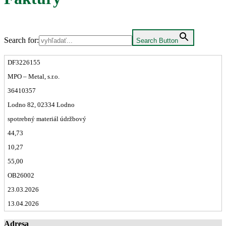
Search for:
Search Button
DF3226155
MPO – Metal, s.r.o.
36410357
Lodno 82, 02334 Lodno
spotrebný materiál údržbový
44,73
10,27
55,00
OB26002
23.03.2026
13.04.2026
Adresa