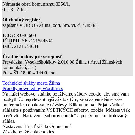
Námestie obetí komunizmu 3350/1,
011 31 Žilina
Obchodný register
zapísaná v OR OS Žilina, odd. Sro, vl. č. 77853/L
IČO:
53 946 600
IČ DPH:
SK2121544634
DIČ:
2121544634
Úradné hodiny pre verejnosť
Prevádzka: Vysokoškolákov 2,010 08 Žilina ( Areál Žilinských
komunikácií, a.s.)
PO – ŠT / 8:00 – 14:00 hod.
Technické služby mesta Žilina
Proudly powered by WordPress
Na našej webovej stránke používame súbory cookie, aby sme vám
poskytli čo najrelevantnejší zážitok tým, že si zapamätáme vaše
preferencie a opakované návštevy. Kliknutím na „Prijať všetko“
súhlasíte s používaním VŠETKÝCH súborov cookie. Môžete však
navštíviť „Nastavenia súborov cookie“ a poskytnúť kontrolovaný
súhlas.
Nastavenia
Prijať všetko
Odmietnuť
Zásady používania cookies