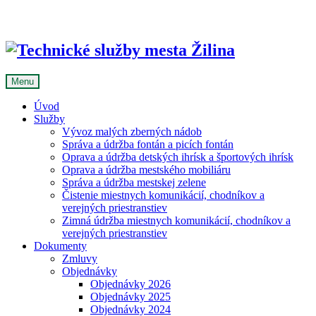
Skip
to
content
Menu
Úvod
Služby
Vývoz malých zberných nádob
Správa a údržba fontán a picích fontán
Oprava a údržba detských ihrísk a športových ihrísk
Oprava a údržba mestského mobiliáru
Správa a údržba mestskej zelene
Čistenie miestnych komunikácií, chodníkov a
verejných priestranstiev
Zimná údržba miestnych komunikácií, chodníkov a
verejných priestranstiev
Dokumenty
Zmluvy
Objednávky
Objednávky 2026
Objednávky 2025
Objednávky 2024