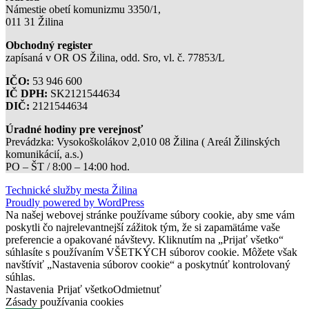
Námestie obetí komunizmu 3350/1,
011 31 Žilina
Obchodný register
zapísaná v OR OS Žilina, odd. Sro, vl. č. 77853/L
IČO:
53 946 600
IČ DPH:
SK2121544634
DIČ:
2121544634
Úradné hodiny pre verejnosť
Prevádzka: Vysokoškolákov 2,010 08 Žilina ( Areál Žilinských
komunikácií, a.s.)
PO – ŠT / 8:00 – 14:00 hod.
Technické služby mesta Žilina
Proudly powered by WordPress
Na našej webovej stránke používame súbory cookie, aby sme vám
poskytli čo najrelevantnejší zážitok tým, že si zapamätáme vaše
preferencie a opakované návštevy. Kliknutím na „Prijať všetko“
súhlasíte s používaním VŠETKÝCH súborov cookie. Môžete však
navštíviť „Nastavenia súborov cookie“ a poskytnúť kontrolovaný
súhlas.
Nastavenia
Prijať všetko
Odmietnuť
Zásady používania cookies