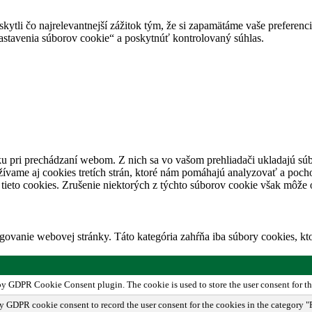
tli čo najrelevantnejší zážitok tým, že si zapamätáme vaše preferencie
avenia súborov cookie“ a poskytnúť kontrolovaný súhlas.
u pri prechádzaní webom. Z nich sa vo vašom prehliadači ukladajú súb
ívame aj cookies tretích strán, ktoré nám pomáhajú analyzovať a pocho
tieto cookies. Zrušenie niektorých z týchto súborov cookie však môže o
ovanie webovej stránky. Táto kategória zahŕňa iba súbory cookies, k
 by GDPR Cookie Consent plugin. The cookie is used to store the user consent for th
by GDPR cookie consent to record the user consent for the cookies in the category "