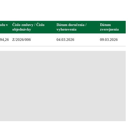
olu v
Číslo zmluvy / Číslo
Dátum doručenia /
Dátum
objednávky
vyhotovenia
zverejnenia
94,26
Z/2026/006
04.03.2026
09.03.2026