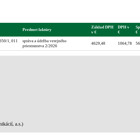
Základ DPH
DPH v
Sp
Predmet faktúry
v €
€
€
350/1, 011
správa a údržba verejného
4629,48
1064,78
56
priestranstva 2/2026
kácií, a.s.)