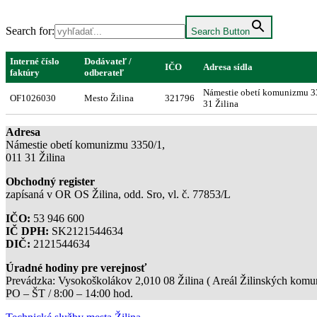
Search for:
Search Button
Interné číslo
Dodávateľ /
IČO
Adresa sídla
faktúry
odberateľ
Námestie obetí komunizmu 3
OF1026030
Mesto Žilina
321796
31 Žilina
Adresa
Námestie obetí komunizmu 3350/1,
011 31 Žilina
Obchodný register
zapísaná v OR OS Žilina, odd. Sro, vl. č. 77853/L
IČO:
53 946 600
IČ DPH:
SK2121544634
DIČ:
2121544634
Úradné hodiny pre verejnosť
Prevádzka: Vysokoškolákov 2,010 08 Žilina ( Areál Žilinských komuni
PO – ŠT / 8:00 – 14:00 hod.