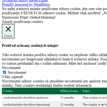
Technické služby mesta Žilina
Proudly powered by WordPress
Na našej webovej stránke používame súbory cookie, aby sme vám posky
používaním VŠETKÝCH súborov cookie. Môžete však navštíviť „Nast
Nastavenia
Prijať všetko
Odmietnuť
Zásady používania cookies
Close
Prehľad ochrany osobných údajov
Táto webová stránka používa súbory cookie na zlepšenie vášho zážitk
nevyhnutné pre fungovanie základných funkcií webovej stránky. Použ
vo vašom prehliadači iba s vaším súhlasom. Máte tiež možnosť zrušiť 
Nevyhnutné
Nevyhnutné
Vždy zapnuté
Nevyhnutné súbory cookies sú absolútne nevyhnutné pre správne fung
stránky. Tieto cookies neukladajú žiadne osobné informácie.
Cookie
Dĺžka trvania
Popis
cookielawinfo-checkbox-analytics
11 months
This cookie is set
cookielawinfo-checkbox-functional
11 months
The cookie is set 