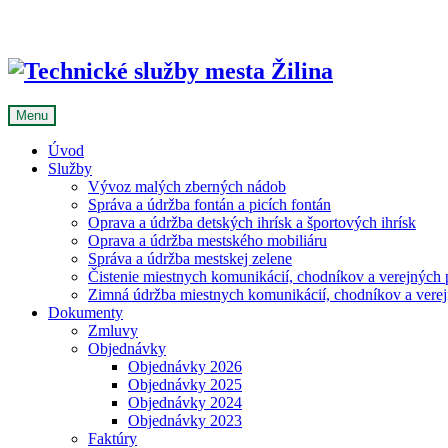
Skip
to
content
Menu
Úvod
Služby
Vývoz malých zberných nádob
Správa a údržba fontán a picích fontán
Oprava a údržba detských ihrísk a športových ihrísk
Oprava a údržba mestského mobiliáru
Správa a údržba mestskej zelene
Čistenie miestnych komunikácií, chodníkov a verejných p
Zimná údržba miestnych komunikácií, chodníkov a verejn
Dokumenty
Zmluvy
Objednávky
Objednávky 2026
Objednávky 2025
Objednávky 2024
Objednávky 2023
Faktúry