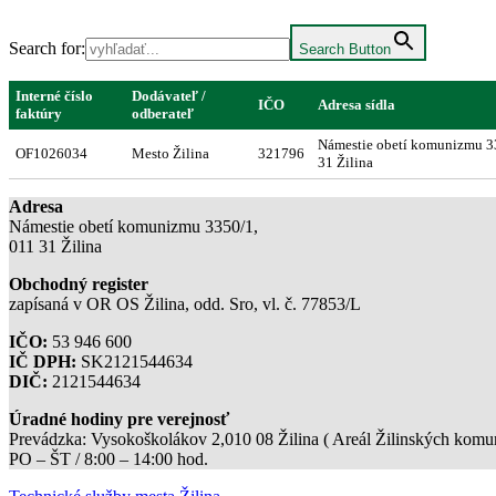
Search for:
Search Button
Interné číslo
Dodávateľ /
IČO
Adresa sídla
faktúry
odberateľ
Námestie obetí komunizmu 3
OF1026034
Mesto Žilina
321796
31 Žilina
Adresa
Námestie obetí komunizmu 3350/1,
011 31 Žilina
Obchodný register
zapísaná v OR OS Žilina, odd. Sro, vl. č. 77853/L
IČO:
53 946 600
IČ DPH:
SK2121544634
DIČ:
2121544634
Úradné hodiny pre verejnosť
Prevádzka: Vysokoškolákov 2,010 08 Žilina ( Areál Žilinských komuni
PO – ŠT / 8:00 – 14:00 hod.