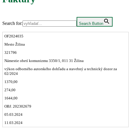
Search for:
Search Button
OF2024035
Mesto Žilina
321796
Námestie obetí komunizmu 3350/1, 011 31 Žilina
výkon odborného autorského dohľadu a stavebný a technický dozor za
02/2024
1370,00
274,00
1644,00
OBJ. 202302679
05.03.2024
11.03.2024