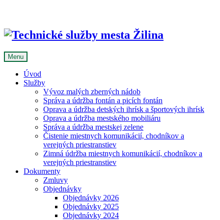
Skip
to
content
Menu
Úvod
Služby
Vývoz malých zberných nádob
Správa a údržba fontán a picích fontán
Oprava a údržba detských ihrísk a športových ihrísk
Oprava a údržba mestského mobiliáru
Správa a údržba mestskej zelene
Čistenie miestnych komunikácií, chodníkov a
verejných priestranstiev
Zimná údržba miestnych komunikácií, chodníkov a
verejných priestranstiev
Dokumenty
Zmluvy
Objednávky
Objednávky 2026
Objednávky 2025
Objednávky 2024