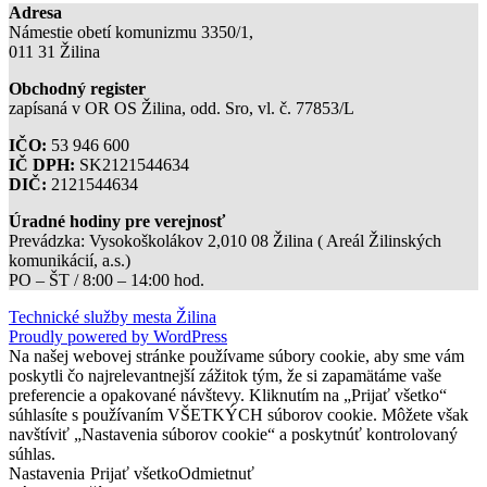
Adresa
Námestie obetí komunizmu 3350/1,
011 31 Žilina
Obchodný register
zapísaná v OR OS Žilina, odd. Sro, vl. č. 77853/L
IČO:
53 946 600
IČ DPH:
SK2121544634
DIČ:
2121544634
Úradné hodiny pre verejnosť
Prevádzka: Vysokoškolákov 2,010 08 Žilina ( Areál Žilinských
komunikácií, a.s.)
PO – ŠT / 8:00 – 14:00 hod.
Technické služby mesta Žilina
Proudly powered by WordPress
Na našej webovej stránke používame súbory cookie, aby sme vám
poskytli čo najrelevantnejší zážitok tým, že si zapamätáme vaše
preferencie a opakované návštevy. Kliknutím na „Prijať všetko“
súhlasíte s používaním VŠETKÝCH súborov cookie. Môžete však
navštíviť „Nastavenia súborov cookie“ a poskytnúť kontrolovaný
súhlas.
Nastavenia
Prijať všetko
Odmietnuť