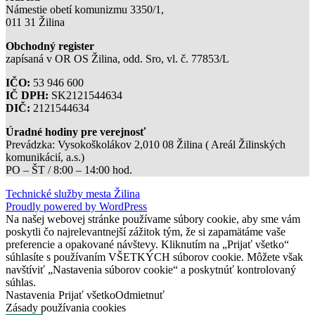
Námestie obetí komunizmu 3350/1,
011 31 Žilina
Obchodný register
zapísaná v OR OS Žilina, odd. Sro, vl. č. 77853/L
IČO:
53 946 600
IČ DPH:
SK2121544634
DIČ:
2121544634
Úradné hodiny pre verejnosť
Prevádzka: Vysokoškolákov 2,010 08 Žilina ( Areál Žilinských
komunikácií, a.s.)
PO – ŠT / 8:00 – 14:00 hod.
Technické služby mesta Žilina
Proudly powered by WordPress
Na našej webovej stránke používame súbory cookie, aby sme vám
poskytli čo najrelevantnejší zážitok tým, že si zapamätáme vaše
preferencie a opakované návštevy. Kliknutím na „Prijať všetko“
súhlasíte s používaním VŠETKÝCH súborov cookie. Môžete však
navštíviť „Nastavenia súborov cookie“ a poskytnúť kontrolovaný
súhlas.
Nastavenia
Prijať všetko
Odmietnuť
Zásady používania cookies