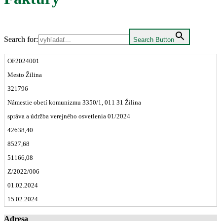
Search for:
Search Button
OF2024001
Mesto Žilina
321796
Námestie obetí komunizmu 3350/1, 011 31 Žilina
správa a údržba verejného osvetlenia 01/2024
42638,40
8527,68
51166,08
Z/2022/006
01.02.2024
15.02.2024
Adresa