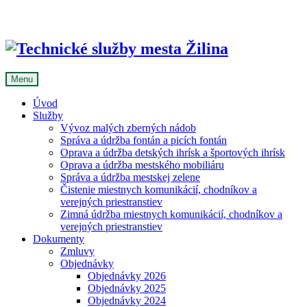
Skip
to
content
Menu
Úvod
Služby
Vývoz malých zberných nádob
Správa a údržba fontán a picích fontán
Oprava a údržba detských ihrísk a športových ihrísk
Oprava a údržba mestského mobiliáru
Správa a údržba mestskej zelene
Čistenie miestnych komunikácií, chodníkov a
verejných priestranstiev
Zimná údržba miestnych komunikácií, chodníkov a
verejných priestranstiev
Dokumenty
Zmluvy
Objednávky
Objednávky 2026
Objednávky 2025
Objednávky 2024