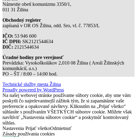
Námestie obetí komunizmu 3350/1,
011 31 Žilina
Obchodný register
zapísaná v OR OS Žilina, odd. Sro, vl. č. 77853/L
IČO:
53 946 600
IČ DPH:
SK2121544634
DIČ:
2121544634
Úradné hodiny pre verejnosť
Prevádzka: Vysokoškolákov 2,010 08 Žilina ( Areál Žilinských
komunikácií, a.s.)
PO – ŠT / 8:00 – 14:00 hod.
Technické služby mesta Žilina
Proudly powered by WordPress
Na našej webovej stránke používame súbory cookie, aby sme vám
poskytli čo najrelevantnejší zážitok tým, že si zapamätáme vaše
preferencie a opakované návštevy. Kliknutím na „Prijať všetko“
súhlasíte s používaním VŠETKÝCH súborov cookie. Môžete však
navštíviť „Nastavenia súborov cookie“ a poskytnúť kontrolovaný
súhlas.
Nastavenia
Prijať všetko
Odmietnuť
Zásady používania cookies