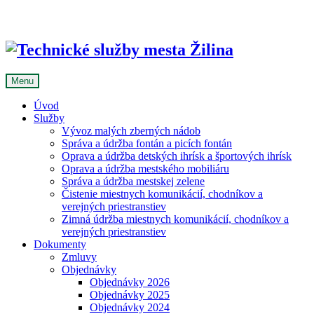
Skip
to
content
Menu
Úvod
Služby
Vývoz malých zberných nádob
Správa a údržba fontán a picích fontán
Oprava a údržba detských ihrísk a športových ihrísk
Oprava a údržba mestského mobiliáru
Správa a údržba mestskej zelene
Čistenie miestnych komunikácií, chodníkov a
verejných priestranstiev
Zimná údržba miestnych komunikácií, chodníkov a
verejných priestranstiev
Dokumenty
Zmluvy
Objednávky
Objednávky 2026
Objednávky 2025
Objednávky 2024