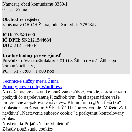
Námestie obetí komunizmu 3350/1,
011 31 Žilina
Obchodný register
zapísaná v OR OS Žilina, odd. Sro, vl. č. 77853/L
IČO:
53 946 600
IČ DPH:
SK2121544634
DIČ:
2121544634
Úradné hodiny pre verejnosť
Prevádzka: Vysokoškolákov 2,010 08 Žilina ( Areál Žilinských
komunikácií, a.s.)
PO – ŠT / 8:00 – 14:00 hod.
Technické služby mesta Žilina
Proudly powered by WordPress
Na našej webovej stránke používame súbory cookie, aby sme vám
poskytli čo najrelevantnejší zážitok tým, že si zapamätáme vaše
preferencie a opakované návštevy. Kliknutím na „Prijať všetko“
súhlasíte s používaním VŠETKÝCH súborov cookie. Môžete však
navštíviť „Nastavenia súborov cookie“ a poskytnúť kontrolovaný
súhlas.
Nastavenia
Prijať všetko
Odmietnuť
Zásady používania cookies