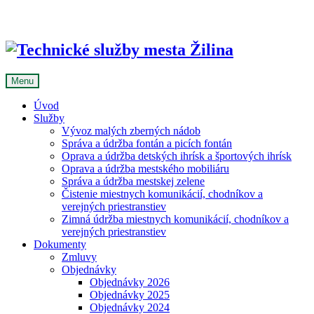
Skip
to
content
Menu
Úvod
Služby
Vývoz malých zberných nádob
Správa a údržba fontán a picích fontán
Oprava a údržba detských ihrísk a športových ihrísk
Oprava a údržba mestského mobiliáru
Správa a údržba mestskej zelene
Čistenie miestnych komunikácií, chodníkov a
verejných priestranstiev
Zimná údržba miestnych komunikácií, chodníkov a
verejných priestranstiev
Dokumenty
Zmluvy
Objednávky
Objednávky 2026
Objednávky 2025
Objednávky 2024