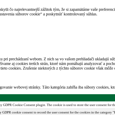
tli čo najrelevantnejší zážitok tým, že si zapamätáme vaše preferencie
avenia súborov cookie“ a poskytnúť kontrolovaný súhlas.
u pri prechádzaní webom. Z nich sa vo vašom prehliadači ukladajú súb
ívame aj cookies tretích strán, ktoré nám pomáhajú analyzovať a pocho
tieto cookies. Zrušenie niektorých z týchto súborov cookie však môže o
ovanie webovej stránky. Táto kategória zahŕňa iba súbory cookies, k
 by GDPR Cookie Consent plugin. The cookie is used to store the user consent for th
by GDPR cookie consent to record the user consent for the cookies in the category "