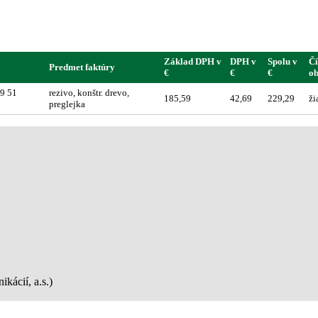
Základ DPH v
DPH v
Spolu v
Čí
Predmet faktúry
€
€
€
o
9 51
rezivo, konštr. drevo,
185,59
42,69
229,29
ži
preglejka
kácií, a.s.)