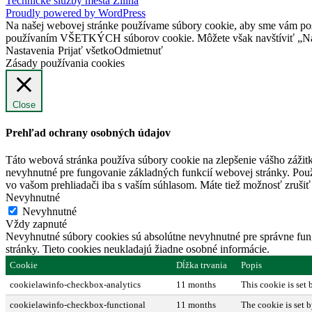
Technické služby mesta Žilina
Proudly powered by WordPress
Na našej webovej stránke používame súbory cookie, aby sme vám posky
používaním VŠETKÝCH súborov cookie. Môžete však navštíviť „Nast
Nastavenia
Prijať všetko
Odmietnuť
Zásady používania cookies
Close
Prehľad ochrany osobných údajov
Táto webová stránka používa súbory cookie na zlepšenie vášho zážitk
nevyhnutné pre fungovanie základných funkcií webovej stránky. Použ
vo vašom prehliadači iba s vaším súhlasom. Máte tiež možnosť zrušiť 
Nevyhnutné
Nevyhnutné
Vždy zapnuté
Nevyhnutné súbory cookies sú absolútne nevyhnutné pre správne fung
stránky. Tieto cookies neukladajú žiadne osobné informácie.
Cookie
Dĺžka trvania
Popis
cookielawinfo-checkbox-analytics
11 months
This cookie is set
cookielawinfo-checkbox-functional
11 months
The cookie is set 