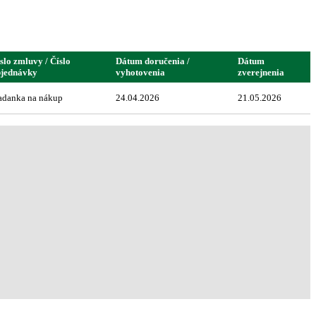
slo zmluvy / Číslo
Dátum doručenia /
Dátum
bjednávky
vyhotovenia
zverejnenia
adanka na nákup
24.04.2026
21.05.2026