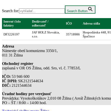
Search for:
Search Button
Interné číslo
Dodávateľ /
IČO
Adresa sídla
faktúry
odberateľ
JAF HOLZ Slovakia,
Hospodárska 448, 91
DF3226197
35718986
s.r.o.
Špačince
Adresa
Námestie obetí komunizmu 3350/1,
011 31 Žilina
Obchodný register
zapísaná v OR OS Žilina, odd. Sro, vl. č. 77853/L
IČO:
53 946 600
IČ DPH:
SK2121544634
DIČ:
2121544634
Úradné hodiny pre verejnosť
Prevádzka: Vysokoškolákov 2,010 08 Žilina ( Areál Žilinských komuni
PO – ŠT / 8:00 – 14:00 hod.