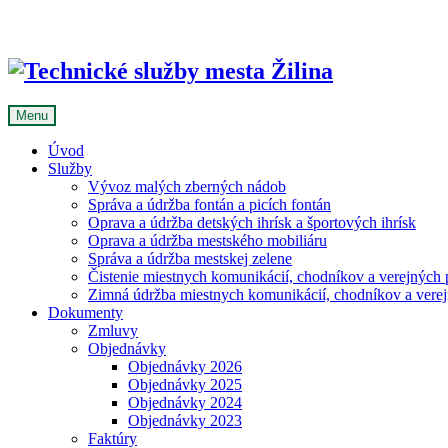
Skip
to
content
Menu
Úvod
Služby
Vývoz malých zberných nádob
Správa a údržba fontán a picích fontán
Oprava a údržba detských ihrísk a športových ihrísk
Oprava a údržba mestského mobiliáru
Správa a údržba mestskej zelene
Čistenie miestnych komunikácií, chodníkov a verejných p
Zimná údržba miestnych komunikácií, chodníkov a verejn
Dokumenty
Zmluvy
Objednávky
Objednávky 2026
Objednávky 2025
Objednávky 2024
Objednávky 2023
Faktúry