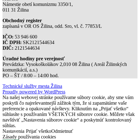
Námestie obetí komunizmu 3350/1,
011 31 Žilina
Obchodný register
zapísaná v OR OS Žilina, odd. Sro, vl. č. 77853/L
IČO:
53 946 600
IČ DPH:
SK2121544634
DIČ:
2121544634
Úradné hodiny pre verejnosť
Prevádzka: Vysokoškolákov 2,010 08 Žilina ( Areál Žilinských
komunikácií, a.s.)
PO – ŠT / 8:00 – 14:00 hod.
Technické služby mesta Žilina
Proudly powered by WordPress
Na našej webovej stránke používame súbory cookie, aby sme vám
poskytli čo najrelevantnejší zážitok tým, že si zapamätáme vaše
preferencie a opakované návštevy. Kliknutím na „Prijať všetko“
súhlasíte s používaním VŠETKÝCH súborov cookie. Môžete však
navštíviť „Nastavenia súborov cookie“ a poskytnúť kontrolovaný
súhlas.
Nastavenia
Prijať všetko
Odmietnuť
Zásady používania cookies