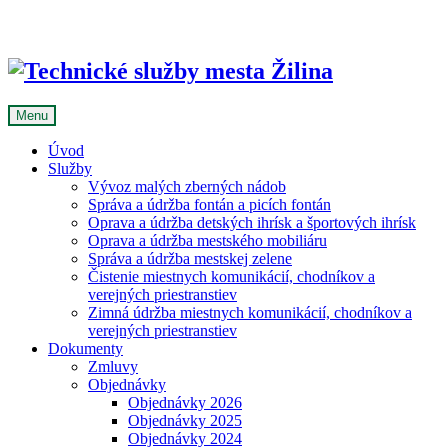
Skip
to
content
Menu
Úvod
Služby
Vývoz malých zberných nádob
Správa a údržba fontán a picích fontán
Oprava a údržba detských ihrísk a športových ihrísk
Oprava a údržba mestského mobiliáru
Správa a údržba mestskej zelene
Čistenie miestnych komunikácií, chodníkov a
verejných priestranstiev
Zimná údržba miestnych komunikácií, chodníkov a
verejných priestranstiev
Dokumenty
Zmluvy
Objednávky
Objednávky 2026
Objednávky 2025
Objednávky 2024