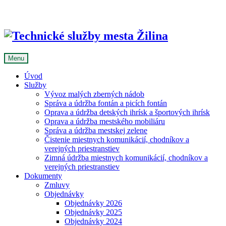
Skip
to
content
Menu
Úvod
Služby
Vývoz malých zberných nádob
Správa a údržba fontán a picích fontán
Oprava a údržba detských ihrísk a športových ihrísk
Oprava a údržba mestského mobiliáru
Správa a údržba mestskej zelene
Čistenie miestnych komunikácií, chodníkov a
verejných priestranstiev
Zimná údržba miestnych komunikácií, chodníkov a
verejných priestranstiev
Dokumenty
Zmluvy
Objednávky
Objednávky 2026
Objednávky 2025
Objednávky 2024