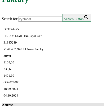
Search for:
Search Button
DF3224475
HELIOS LIGHTING, spol. s.r.o.
31385249
Viničná 2, 940 01 Nové Zámky
driver
1168,00
233,60
1401,60
OB2024090
18.09.2024
04.10.2024
Adresa