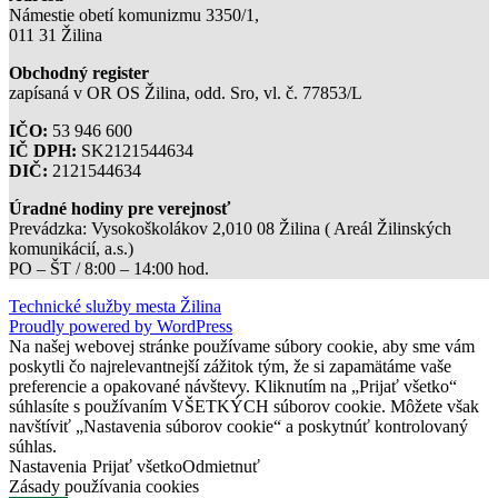
Námestie obetí komunizmu 3350/1,
011 31 Žilina
Obchodný register
zapísaná v OR OS Žilina, odd. Sro, vl. č. 77853/L
IČO:
53 946 600
IČ DPH:
SK2121544634
DIČ:
2121544634
Úradné hodiny pre verejnosť
Prevádzka: Vysokoškolákov 2,010 08 Žilina ( Areál Žilinských
komunikácií, a.s.)
PO – ŠT / 8:00 – 14:00 hod.
Technické služby mesta Žilina
Proudly powered by WordPress
Na našej webovej stránke používame súbory cookie, aby sme vám
poskytli čo najrelevantnejší zážitok tým, že si zapamätáme vaše
preferencie a opakované návštevy. Kliknutím na „Prijať všetko“
súhlasíte s používaním VŠETKÝCH súborov cookie. Môžete však
navštíviť „Nastavenia súborov cookie“ a poskytnúť kontrolovaný
súhlas.
Nastavenia
Prijať všetko
Odmietnuť
Zásady používania cookies