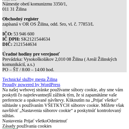
Námestie obetí komunizmu 3350/1,
011 31 Žilina
Obchodný register
zapísaná v OR OS Žilina, odd. Sro, vl. č. 77853/L
IČO:
53 946 600
IČ DPH:
SK2121544634
DIČ:
2121544634
Úradné hodiny pre verejnosť
Prevádzka: Vysokoškolákov 2,010 08 Žilina ( Areál Žilinských
komunikácií, a.s.)
PO – ŠT / 8:00 – 14:00 hod.
Technické služby mesta Žilina
Proudly powered by WordPress
Na našej webovej stránke používame súbory cookie, aby sme vám
poskytli čo najrelevantnejší zážitok tým, že si zapamätáme vaše
preferencie a opakované návštevy. Kliknutím na „Prijať všetko“
súhlasíte s používaním VŠETKÝCH súborov cookie. Môžete však
navštíviť „Nastavenia súborov cookie“ a poskytnúť kontrolovaný
súhlas.
Nastavenia
Prijať všetko
Odmietnuť
Zásady používania cookies