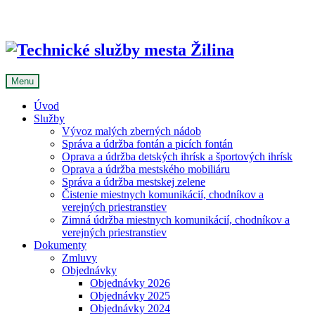
Skip
to
content
Menu
Úvod
Služby
Vývoz malých zberných nádob
Správa a údržba fontán a picích fontán
Oprava a údržba detských ihrísk a športových ihrísk
Oprava a údržba mestského mobiliáru
Správa a údržba mestskej zelene
Čistenie miestnych komunikácií, chodníkov a
verejných priestranstiev
Zimná údržba miestnych komunikácií, chodníkov a
verejných priestranstiev
Dokumenty
Zmluvy
Objednávky
Objednávky 2026
Objednávky 2025
Objednávky 2024