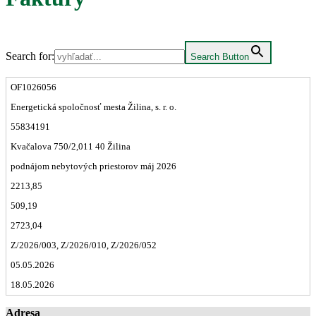
Search for:
Search Button
OF1026056
Energetická spoločnosť mesta Žilina, s. r. o.
55834191
Kvačalova 750/2,011 40 Žilina
podnájom nebytových priestorov máj 2026
2213,85
509,19
2723,04
Z/2026/003, Z/2026/010, Z/2026/052
05.05.2026
18.05.2026
Adresa