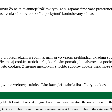
tli čo najrelevantnejší zážitok tým, že si zapamätáme vaše preferencie
avenia súborov cookie“ a poskytnúť kontrolovaný súhlas.
u pri prechádzaní webom. Z nich sa vo vašom prehliadači ukladajú súb
ívame aj cookies tretích strán, ktoré nám pomáhajú analyzovať a pocho
tieto cookies. Zrušenie niektorých z týchto súborov cookie však môže o
ovanie webovej stránky. Táto kategória zahŕňa iba súbory cookies, k
 by GDPR Cookie Consent plugin. The cookie is used to store the user consent for th
by GDPR cookie consent to record the user consent for the cookies in the category "