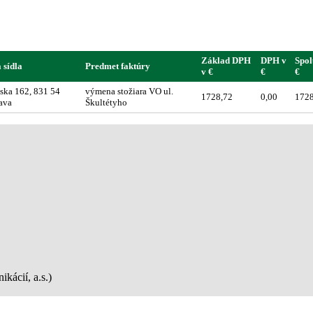
Základ DPH
DPH v
Spol
 sídla
Predmet faktúry
v €
€
€
ska 162, 831 54
výmena stožiara VO ul.
1728,72
0,00
1728
lava
Škultétyho
kácií, a.s.)