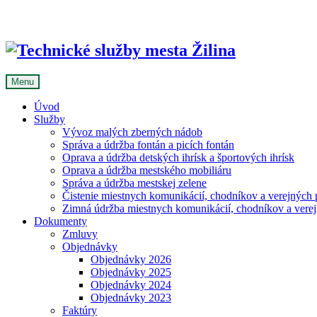
Skip
to
content
Menu
Úvod
Služby
Vývoz malých zberných nádob
Správa a údržba fontán a picích fontán
Oprava a údržba detských ihrísk a športových ihrísk
Oprava a údržba mestského mobiliáru
Správa a údržba mestskej zelene
Čistenie miestnych komunikácií, chodníkov a verejných p
Zimná údržba miestnych komunikácií, chodníkov a verejn
Dokumenty
Zmluvy
Objednávky
Objednávky 2026
Objednávky 2025
Objednávky 2024
Objednávky 2023
Faktúry