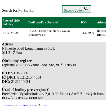
Search for:
Search Button
Interné číslo
Dodávateľ / odberateľ
IČO
Adresa
faktúry
ELZA – Elektromontážny závod
Račian
DF3224085
31322999
Bratislava a.s.
Bratis
Adresa
Námestie obetí komunizmu 3350/1,
011 31 Žilina
Obchodný register
zapísaná v OR OS Žilina, odd. Sro, vl. č. 77853/L
IČO:
53 946 600
IČ DPH:
SK2121544634
DIČ:
2121544634
Úradné hodiny pre verejnosť
Prevádzka: Vysokoškolákov 2,010 08 Žilina ( Areál Žilinských komuni
PO – ŠT / 8:00 – 14:00 hod.