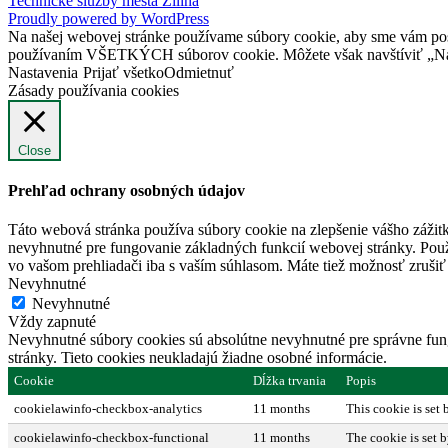
Technické služby mesta Žilina
Proudly powered by WordPress
Na našej webovej stránke používame súbory cookie, aby sme vám posky
používaním VŠETKÝCH súborov cookie. Môžete však navštíviť „Nast
Nastavenia
Prijať všetko
Odmietnuť
Zásady používania cookies
Close
Prehľad ochrany osobných údajov
Táto webová stránka používa súbory cookie na zlepšenie vášho zážitk
nevyhnutné pre fungovanie základných funkcií webovej stránky. Použ
vo vašom prehliadači iba s vaším súhlasom. Máte tiež možnosť zrušiť 
Nevyhnutné
Nevyhnutné
Vždy zapnuté
Nevyhnutné súbory cookies sú absolútne nevyhnutné pre správne fung
stránky. Tieto cookies neukladajú žiadne osobné informácie.
Cookie
Dĺžka trvania
Popis
cookielawinfo-checkbox-analytics
11 months
This cookie is set
cookielawinfo-checkbox-functional
11 months
The cookie is set 