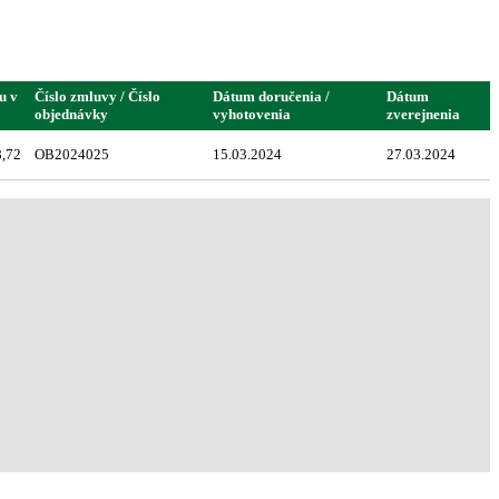
u v
Číslo zmluvy / Číslo
Dátum doručenia /
Dátum
objednávky
vyhotovenia
zverejnenia
,72
OB2024025
15.03.2024
27.03.2024