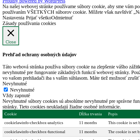
Proudly powered by WordPress
Na našej webovej stránke používame súbory cookie, aby sme vám posky
používaním VŠETKÝCH súborov cookie. Môžete však navštíviť „Nast
Nastavenia
Prijať všetko
Odmietnuť
Zásady používania cookies
Close
Prehľad ochrany osobných údajov
Táto webová stránka používa súbory cookie na zlepšenie vášho zážitk
nevyhnutné pre fungovanie základných funkcií webovej stránky. Použ
vo vašom prehliadači iba s vaším súhlasom. Máte tiež možnosť zrušiť 
Nevyhnutné
Nevyhnutné
Vždy zapnuté
Nevyhnutné súbory cookies sú absolútne nevyhnutné pre správne fung
stránky. Tieto cookies neukladajú žiadne osobné informácie.
Cookie
Dĺžka trvania
Popis
cookielawinfo-checkbox-analytics
11 months
This cookie is set
cookielawinfo-checkbox-functional
11 months
The cookie is set 