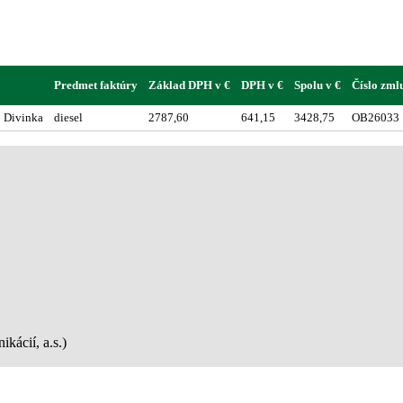
Predmet faktúry
Základ DPH v €
DPH v €
Spolu v €
Číslo zml
1 Divinka
diesel
2787,60
641,15
3428,75
OB26033
kácií, a.s.)