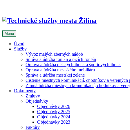
Skip
to
content
Menu
Úvod
Služby
Vývoz malých zberných nádob
Správa a údržba fontán a picích fontán
Oprava a údržba detských ihrísk a športových ihrísk
Oprava a údržba mestského mobiliáru
Správa a údržba mestskej zelene
Čistenie miestnych komunikácií, chodníkov a verejných p
Zimná údržba miestnych komunikácií, chodníkov a verejn
Dokumenty
Zmluvy
Objednávky
Objednávky 2026
Objednávky 2025
Objednávky 2024
Objednávky 2023
Faktúry