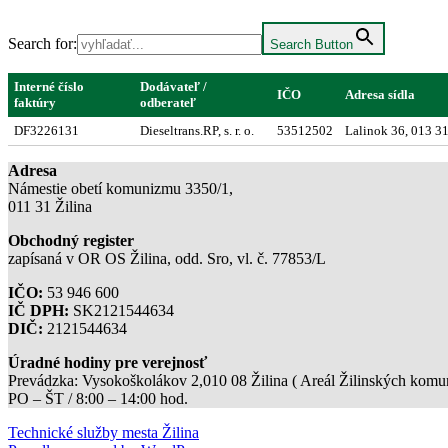
Search for:
Search Button
Interné číslo
Dodávateľ /
IČO
Adresa sídla
faktúry
odberateľ
DF3226131
Dieseltrans.RP, s. r. o.
53512502
Lalinok 36, 013 3
Adresa
Námestie obetí komunizmu 3350/1,
011 31 Žilina
Obchodný register
zapísaná v OR OS Žilina, odd. Sro, vl. č. 77853/L
IČO:
53 946 600
IČ DPH:
SK2121544634
DIČ:
2121544634
Úradné hodiny pre verejnosť
Prevádzka: Vysokoškolákov 2,010 08 Žilina ( Areál Žilinských komuni
PO – ŠT / 8:00 – 14:00 hod.
Technické služby mesta Žilina