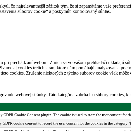
tli čo najrelevantnejší zážitok tým, že si zapamätáme vaše preferencie
avenia súborov cookie“ a poskytnúť kontrolovaný súhlas.
u pri prechádzaní webom. Z nich sa vo vašom prehliadači ukladajú súb
ívame aj cookies tretích strán, ktoré nám pomáhajú analyzovať a pocho
tieto cookies. Zrušenie niektorých z týchto súborov cookie však môže o
ovanie webovej stránky. Táto kategória zahŕňa iba súbory cookies, k
 by GDPR Cookie Consent plugin. The cookie is used to store the user consent for th
by GDPR cookie consent to record the user consent for the cookies in the category "