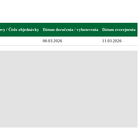
uvy / Číslo objednávky
Dátum doručenia / vyhotovenia
Dátum zverejnenia
06.03.2026
11.03.2026