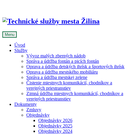
Skip
to
content
Menu
Úvod
Služby
Vývoz malých zberných nádob
Správa a údržba fontán a picích fontán
Oprava a údržba detských ihrísk a športových ihrísk
Oprava a údržba mestského mobiliáru
Správa a údržba mestskej zelene
Čistenie miestnych komunikácií, chodníkov a
verejných priestranstiev
Zimná údržba miestnych komunikácií, chodníkov a
verejných priestranstiev
Dokumenty
Zmluvy
Objednávky
Objednávky 2026
Objednávky 2025
Objednávky 2024