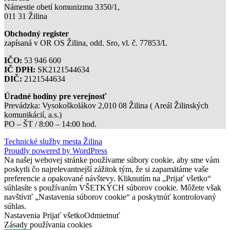
Námestie obetí komunizmu 3350/1,
011 31 Žilina
Obchodný register
zapísaná v OR OS Žilina, odd. Sro, vl. č. 77853/L
IČO:
53 946 600
IČ DPH:
SK2121544634
DIČ:
2121544634
Úradné hodiny pre verejnosť
Prevádzka: Vysokoškolákov 2,010 08 Žilina ( Areál Žilinských
komunikácií, a.s.)
PO – ŠT / 8:00 – 14:00 hod.
Technické služby mesta Žilina
Proudly powered by WordPress
Na našej webovej stránke používame súbory cookie, aby sme vám
poskytli čo najrelevantnejší zážitok tým, že si zapamätáme vaše
preferencie a opakované návštevy. Kliknutím na „Prijať všetko“
súhlasíte s používaním VŠETKÝCH súborov cookie. Môžete však
navštíviť „Nastavenia súborov cookie“ a poskytnúť kontrolovaný
súhlas.
Nastavenia
Prijať všetko
Odmietnuť
Zásady používania cookies